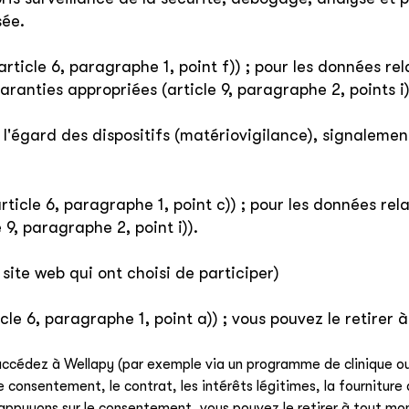
ée.
(article 6, paragraphe 1, point f)) ; pour les données re
ranties appropriées (article 9, paragraphe 2, points i)
l'égard des dispositifs (matériovigilance), signalemen
rticle 6, paragraphe 1, point c)) ; pour les données rela
9, paragraphe 2, point i)).
ite web qui ont choisi de participer)
cle 6, paragraphe 1, point a)) ; vous pouvez le retirer
ccédez à Wellapy (par exemple via un programme de clinique ou d
e consentement, le contrat, les intérêts légitimes, la fourniture 
 appuyons sur le consentement, vous pouvez le retirer à tout mo