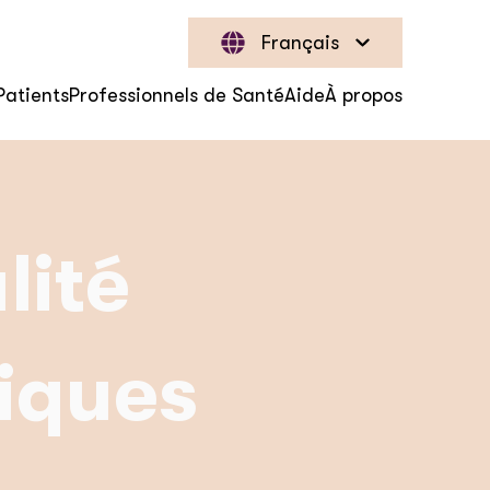
Français
Patients
Professionnels de Santé
Aide
À propos
lité
diques